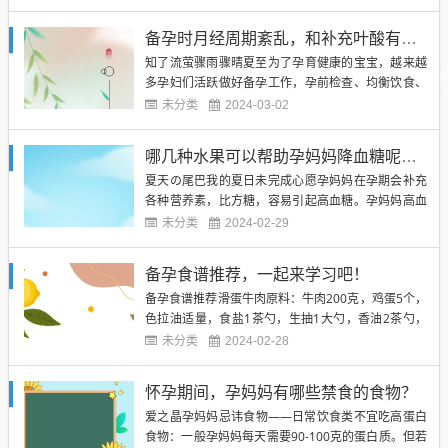
备孕时月经周期紊乱，和补充叶酸有关系吗?
知了流萤骤雨骤晴夏至为了孕育健康的宝宝，越来越
多孕妇们活跃做好备孕工作，孕前检查、均衡饮食、
服用叶酸一项都不...
未分类
2024-03-02
哪几种水果可以帮助孕妈妈降血糖呢？快来了解一下吧
夏天の尾巴我的夏日未完成心愿孕妈妈在孕期会补充
各种营养素，比方糖，容易引起高血糖。孕妈妈高血
糖危害很大，孕妈...
未分类
2024-02-29
备孕食谱推荐，一起来学习吧！
备孕食谱推荐滑蛋牛肉原料：牛肉200克，鸡蛋5个，
色拉油适量，食盐1茶勺，生抽1大勺，香油2茶勺，
淀粉2茶勺...
未分类
2024-02-28
怀孕期间，孕妈妈有哪些禁食的食物？
爱之晶孕妈妈忌讳食物——日常饮食类不宜吃高蛋白
食物：一般孕妈妈每天需要90-100克的蛋白质。但若