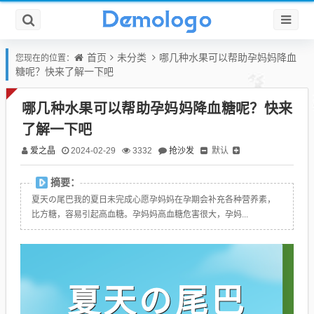
首页
未分类
哪几种水果可以帮助孕妈妈降血
您现在的位置：
糖呢？快来了解一下吧
哪几种水果可以帮助孕妈妈降血糖呢？快来
了解一下吧
爱之晶
抢沙发
默认
2024-02-29
3332
摘要：
夏天の尾巴我的夏日未完成心愿孕妈妈在孕期会补充各种营养素，
比方糖，容易引起高血糖。孕妈妈高血糖危害很大，孕妈...
夏天の尾巴